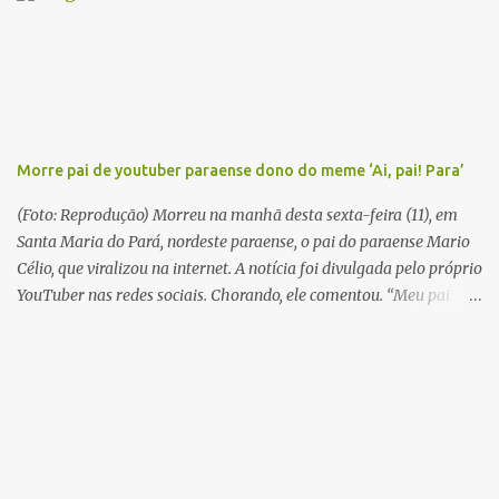
completar seus estudos na cidade grande. A série inicia com o livro
Chove nos campos de Cachoeira e finaliza em Ribanceira. Dalcídio
é considerado o maior romancista da Amazônia e recebeu vários
prêmios nacionalmente importante como o Prêmio Dom
Casmurro com o roma...
Morre pai de youtuber paraense dono do meme ‘Ai, pai! Para’
(Foto: Reprodução) Morreu na manhã desta sexta-feira (11), em
Santa Maria do Pará, nordeste paraense, o pai do paraense Mario
Célio, que viralizou na internet. A notícia foi divulgada pelo próprio
YouTuber nas redes sociais. Chorando, ele comentou. “Meu pai
acabou de morrer. Agora estou sozinho”. Em 2015, Mario Célio
ficou famoso na internet após gravar um vídeo pedindo doações
para o pai. Ele contava que o pai estava muito doente e precisando
de ajuda. No fundo das imagens aparecia o pai dele, que o batia
com uma vassoura. Celinho, então, comentava “Aí pai para! Estou
impactada”. A frase fez sucesso entre internautas. Muitos deles
postaram mensagens de carinho e apoio ao youtuber. (DOL)