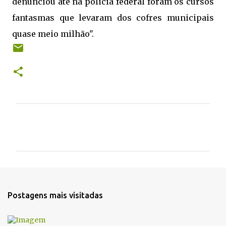
denunciou até na policia federal foram os cursos
fantasmas que levaram dos cofres municipais
quase meio milhão".
C
o
m
e
n
t
Postagens mais visitadas
á
r