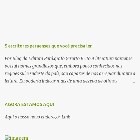
i
o
s
5 escritores paraenses que você precisa ler
Por Blog da Editora Pará.grafo Girotto Brito A literatura paraense
possui nomes grandiosos que, embora pouco conhecidos nas
regiões sul e sudeste do país, são capazes de nos arrepiar durante a
leitura. Eu poderia indicar mais de uma dezena de ótimos
escritores parauaras, mas vou listar apenas 5, que certamente vão
lhe proporcionar muuuuita coisa boa para ler em 2018. Vamos lá!
1. Dalcídio Jurandir Nascido na cidade de Ponta de Pedras, Ilha do
AGORA ESTAMOS AQUI
Marajó, em 1909, Dalcídio escreveu um conjunto de 11 romances,
Aqui o nosso novo endereço: Link
dos quais 10 formam o chamado Ciclo do Extremo Norte -- uma
série literária que conta a saga de um menino marajoara chamado
Alfredo, que sonhava fugir da pequena Vila de Cachoeira para