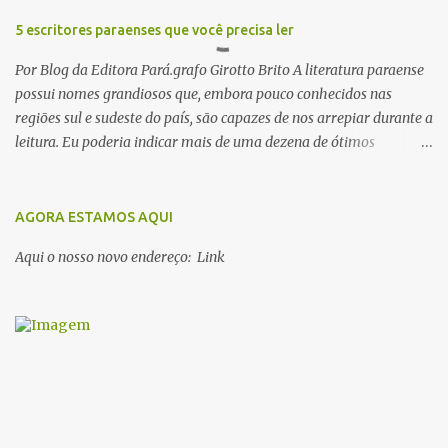
5 escritores paraenses que você precisa ler
Por Blog da Editora Pará.grafo Girotto Brito A literatura paraense
possui nomes grandiosos que, embora pouco conhecidos nas
regiões sul e sudeste do país, são capazes de nos arrepiar durante a
leitura. Eu poderia indicar mais de uma dezena de ótimos
escritores parauaras, mas vou listar apenas 5, que certamente vão
lhe proporcionar muuuuita coisa boa para ler em 2018. Vamos lá!
1. Dalcídio Jurandir Nascido na cidade de Ponta de Pedras, Ilha do
AGORA ESTAMOS AQUI
Marajó, em 1909, Dalcídio escreveu um conjunto de 11 romances,
Aqui o nosso novo endereço: Link
dos quais 10 formam o chamado Ciclo do Extremo Norte -- uma
série literária que conta a saga de um menino marajoara chamado
Alfredo, que sonhava fugir da pequena Vila de Cachoeira para
completar seus estudos na cidade grande. A série inicia com o livro
Chove nos campos de Cachoeira e finaliza em Ribanceira. Dalcídio
é considerado o maior romancista da Amazônia e recebeu vários
prêmios nacionalmente importante como o Prêmio Dom
Casmurro com o roma...