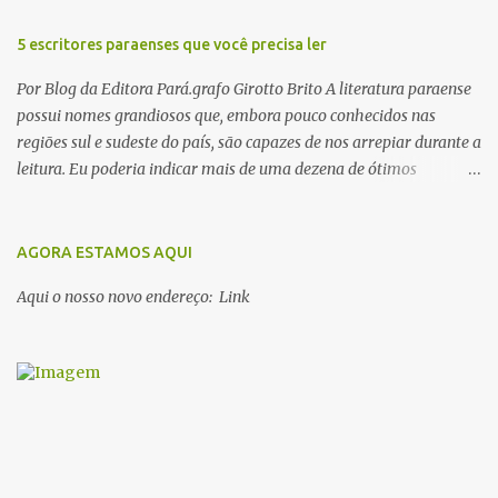
5 escritores paraenses que você precisa ler
Por Blog da Editora Pará.grafo Girotto Brito A literatura paraense
possui nomes grandiosos que, embora pouco conhecidos nas
regiões sul e sudeste do país, são capazes de nos arrepiar durante a
leitura. Eu poderia indicar mais de uma dezena de ótimos
escritores parauaras, mas vou listar apenas 5, que certamente vão
lhe proporcionar muuuuita coisa boa para ler em 2018. Vamos lá!
1. Dalcídio Jurandir Nascido na cidade de Ponta de Pedras, Ilha do
AGORA ESTAMOS AQUI
Marajó, em 1909, Dalcídio escreveu um conjunto de 11 romances,
Aqui o nosso novo endereço: Link
dos quais 10 formam o chamado Ciclo do Extremo Norte -- uma
série literária que conta a saga de um menino marajoara chamado
Alfredo, que sonhava fugir da pequena Vila de Cachoeira para
completar seus estudos na cidade grande. A série inicia com o livro
Chove nos campos de Cachoeira e finaliza em Ribanceira. Dalcídio
é considerado o maior romancista da Amazônia e recebeu vários
prêmios nacionalmente importante como o Prêmio Dom
Casmurro com o roma...