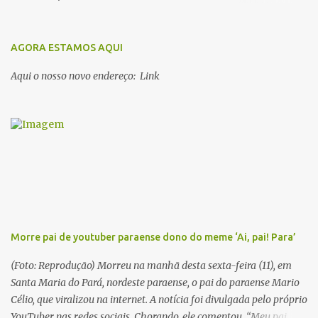
escritores parauaras, mas vou listar apenas 5, que certamente vão
lhe proporcionar muuuuita coisa boa para ler em 2018. Vamos lá!
1. Dalcídio Jurandir Nascido na cidade de Ponta de Pedras, Ilha do
AGORA ESTAMOS AQUI
Marajó, em 1909, Dalcídio escreveu um conjunto de 11 romances,
Aqui o nosso novo endereço: Link
dos quais 10 formam o chamado Ciclo do Extremo Norte -- uma
série literária que conta a saga de um menino marajoara chamado
Alfredo, que sonhava fugir da pequena Vila de Cachoeira para
completar seus estudos na cidade grande. A série inicia com o livro
Chove nos campos de Cachoeira e finaliza em Ribanceira. Dalcídio
é considerado o maior romancista da Amazônia e recebeu vários
prêmios nacionalmente importante como o Prêmio Dom
Casmurro com o roma...
Morre pai de youtuber paraense dono do meme ‘Ai, pai! Para’
(Foto: Reprodução) Morreu na manhã desta sexta-feira (11), em
Santa Maria do Pará, nordeste paraense, o pai do paraense Mario
Célio, que viralizou na internet. A notícia foi divulgada pelo próprio
YouTuber nas redes sociais. Chorando, ele comentou. “Meu pai