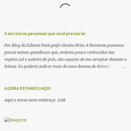
o
s
5 escritores paraenses que você precisa ler
Por Blog da Editora Pará.grafo Girotto Brito A literatura paraense
possui nomes grandiosos que, embora pouco conhecidos nas
regiões sul e sudeste do país, são capazes de nos arrepiar durante a
leitura. Eu poderia indicar mais de uma dezena de ótimos
escritores parauaras, mas vou listar apenas 5, que certamente vão
lhe proporcionar muuuuita coisa boa para ler em 2018. Vamos lá!
1. Dalcídio Jurandir Nascido na cidade de Ponta de Pedras, Ilha do
AGORA ESTAMOS AQUI
Marajó, em 1909, Dalcídio escreveu um conjunto de 11 romances,
Aqui o nosso novo endereço: Link
dos quais 10 formam o chamado Ciclo do Extremo Norte -- uma
série literária que conta a saga de um menino marajoara chamado
Alfredo, que sonhava fugir da pequena Vila de Cachoeira para
completar seus estudos na cidade grande. A série inicia com o livro
Chove nos campos de Cachoeira e finaliza em Ribanceira. Dalcídio