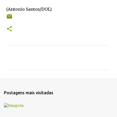
(Antonio Santos/DOL)
C
o
m
e
n
t
Postagens mais visitadas
á
r
i