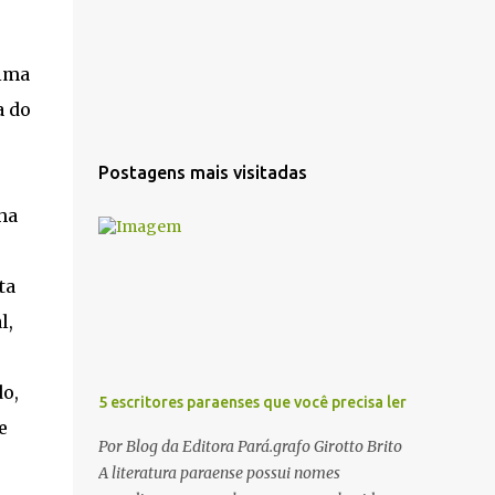
tima
a do
Postagens mais visitadas
ha
ta
l,
o,
5 escritores paraenses que você precisa ler
e
Por Blog da Editora Pará.grafo Girotto Brito
A literatura paraense possui nomes