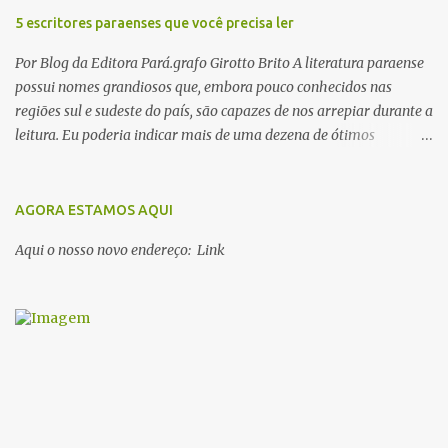
5 escritores paraenses que você precisa ler
Por Blog da Editora Pará.grafo Girotto Brito A literatura paraense
possui nomes grandiosos que, embora pouco conhecidos nas
regiões sul e sudeste do país, são capazes de nos arrepiar durante a
leitura. Eu poderia indicar mais de uma dezena de ótimos
escritores parauaras, mas vou listar apenas 5, que certamente vão
lhe proporcionar muuuuita coisa boa para ler em 2018. Vamos lá!
1. Dalcídio Jurandir Nascido na cidade de Ponta de Pedras, Ilha do
AGORA ESTAMOS AQUI
Marajó, em 1909, Dalcídio escreveu um conjunto de 11 romances,
Aqui o nosso novo endereço: Link
dos quais 10 formam o chamado Ciclo do Extremo Norte -- uma
série literária que conta a saga de um menino marajoara chamado
Alfredo, que sonhava fugir da pequena Vila de Cachoeira para
completar seus estudos na cidade grande. A série inicia com o livro
Chove nos campos de Cachoeira e finaliza em Ribanceira. Dalcídio
é considerado o maior romancista da Amazônia e recebeu vários
prêmios nacionalmente importante como o Prêmio Dom
Casmurro com o roma...