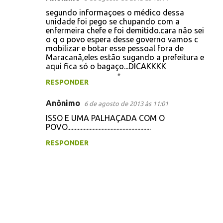
C
segundo informaçoes o médico dessa
o
unidade foi pego se chupando com a
enfermeira chefe e foi demitido.cara não sei
m
o q o povo espera desse governo vamos c
e
mobilizar e botar esse pessoal fora de
Maracanã,eles estão sugando a prefeitura e
n
aqui fica só o bagaço...DICAKKKK
t
RESPONDER
á
r
Anônimo
6 de agosto de 2013 às 11:01
i
ISSO E UMA PALHAÇADA COM O
POVO........................................................
o
s
RESPONDER