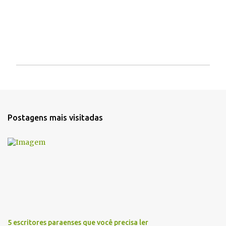
P
o
s
t
a
Postagens mais visitadas
r
u
m
c
o
m
e
n
t
á
r
5 escritores paraenses que você precisa ler
i