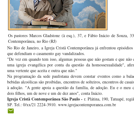
Os pastores Marcos Gladstone (à esq.), 37, e Fábio Inácio de Souza, 33,
Contemporânea, no Rio (RJ)
No Rio de Janeiro, a Igreja Cristã Contemporânea já enfrentou episódios
que defendiam o casamento gay vandalizados.
"De vez em quando tem isso, algumas pessoas que não gostam e que não 
uma igreja evangélica por conta da questão da homossexualidade", afir
uma vertente que aceita e outra que não."
Na programação da sede paulistana devem constar eventos como a balad
bebidas alcoólicas são proibidas, encontros de solteiros, encontros de casai
à adoção. "A gente apoia a questão da família, de adoção. Eu e o meu
dois filhos, um de nove e um de dez anos", conta Inácio.
Igreja Cristã Contemporânea São Paulo -
r. Plátina, 190, Tatuapé, regi
SP. Tel.: 0/xx/21 2224-3910.
www.igrejacontemporanea.com.br