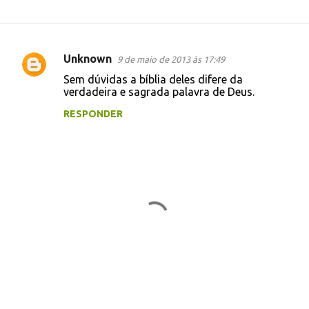
Unknown
9 de maio de 2013 às 17:49
C
Sem dúvidas a bíblia deles difere da
o
verdadeira e sagrada palavra de Deus.
m
RESPONDER
e
n
t
á
r
i
o
s