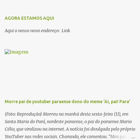
escritores parauaras, mas vou listar apenas 5, que certamente vão
lhe proporcionar muuuuita coisa boa para ler em 2018. Vamos lá!
1. Dalcídio Jurandir Nascido na cidade de Ponta de Pedras, Ilha do
AGORA ESTAMOS AQUI
Marajó, em 1909, Dalcídio escreveu um conjunto de 11 romances,
Aqui o nosso novo endereço: Link
dos quais 10 formam o chamado Ciclo do Extremo Norte -- uma
série literária que conta a saga de um menino marajoara chamado
Alfredo, que sonhava fugir da pequena Vila de Cachoeira para
completar seus estudos na cidade grande. A série inicia com o livro
Chove nos campos de Cachoeira e finaliza em Ribanceira. Dalcídio
é considerado o maior romancista da Amazônia e recebeu vários
prêmios nacionalmente importante como o Prêmio Dom
Casmurro com o roma...
Morre pai de youtuber paraense dono do meme ‘Ai, pai! Para’
(Foto: Reprodução) Morreu na manhã desta sexta-feira (11), em
Santa Maria do Pará, nordeste paraense, o pai do paraense Mario
Célio, que viralizou na internet. A notícia foi divulgada pelo próprio
YouTuber nas redes sociais. Chorando, ele comentou. “Meu pai