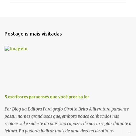
P
o
s
t
a
Postagens mais visitadas
r
u
m
c
o
m
e
n
t
á
r
5 escritores paraenses que você precisa ler
i
o
Por Blog da Editora Pará.grafo Girotto Brito A literatura paraense
possui nomes grandiosos que, embora pouco conhecidos nas
regiões sul e sudeste do país, são capazes de nos arrepiar durante a
leitura. Eu poderia indicar mais de uma dezena de ótimos