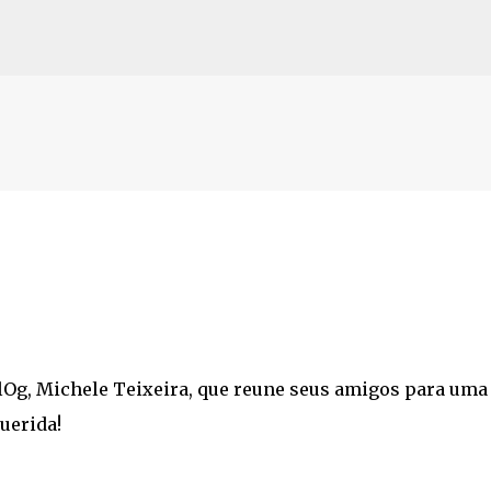
Pular para o conteúdo principal
o BlOg, Michele Teixeira, que reune seus amigos para uma
uerida!