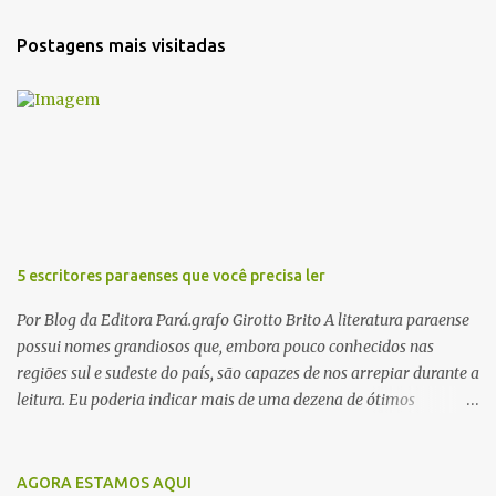
n
t
Postagens mais visitadas
á
r
i
o
s
5 escritores paraenses que você precisa ler
Por Blog da Editora Pará.grafo Girotto Brito A literatura paraense
possui nomes grandiosos que, embora pouco conhecidos nas
regiões sul e sudeste do país, são capazes de nos arrepiar durante a
leitura. Eu poderia indicar mais de uma dezena de ótimos
escritores parauaras, mas vou listar apenas 5, que certamente vão
lhe proporcionar muuuuita coisa boa para ler em 2018. Vamos lá!
1. Dalcídio Jurandir Nascido na cidade de Ponta de Pedras, Ilha do
AGORA ESTAMOS AQUI