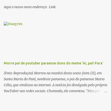
Marajó, em 1909, Dalcídio escreveu um conjunto de 11 romances,
Aqui o nosso novo endereço: Link
dos quais 10 formam o chamado Ciclo do Extremo Norte -- uma
série literária que conta a saga de um menino marajoara chamado
Alfredo, que sonhava fugir da pequena Vila de Cachoeira para
completar seus estudos na cidade grande. A série inicia com o livro
Chove nos campos de Cachoeira e finaliza em Ribanceira. Dalcídio
é considerado o maior romancista da Amazônia e recebeu vários
prêmios nacionalmente importante como o Prêmio Dom
Casmurro com o roma...
Morre pai de youtuber paraense dono do meme ‘Ai, pai! Para’
(Foto: Reprodução) Morreu na manhã desta sexta-feira (11), em
Santa Maria do Pará, nordeste paraense, o pai do paraense Mario
Célio, que viralizou na internet. A notícia foi divulgada pelo próprio
YouTuber nas redes sociais. Chorando, ele comentou. “Meu pai
acabou de morrer. Agora estou sozinho”. Em 2015, Mario Célio
ficou famoso na internet após gravar um vídeo pedindo doações
para o pai. Ele contava que o pai estava muito doente e precisando