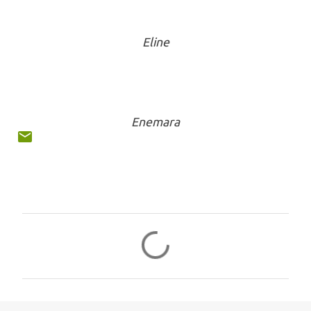
Eline
Enemara
C
o
m
e