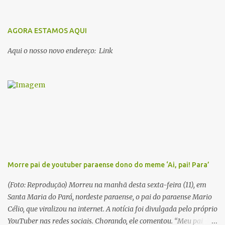
escritores parauaras, mas vou listar apenas 5, que certamente vão
lhe proporcionar muuuuita coisa boa para ler em 2018. Vamos lá!
1. Dalcídio Jurandir Nascido na cidade de Ponta de Pedras, Ilha do
AGORA ESTAMOS AQUI
Marajó, em 1909, Dalcídio escreveu um conjunto de 11 romances,
Aqui o nosso novo endereço: Link
dos quais 10 formam o chamado Ciclo do Extremo Norte -- uma
série literária que conta a saga de um menino marajoara chamado
Alfredo, que sonhava fugir da pequena Vila de Cachoeira para
completar seus estudos na cidade grande. A série inicia com o livro
Chove nos campos de Cachoeira e finaliza em Ribanceira. Dalcídio
é considerado o maior romancista da Amazônia e recebeu vários
prêmios nacionalmente importante como o Prêmio Dom
Casmurro com o roma...
Morre pai de youtuber paraense dono do meme ‘Ai, pai! Para’
(Foto: Reprodução) Morreu na manhã desta sexta-feira (11), em
Santa Maria do Pará, nordeste paraense, o pai do paraense Mario
Célio, que viralizou na internet. A notícia foi divulgada pelo próprio
YouTuber nas redes sociais. Chorando, ele comentou. “Meu pai