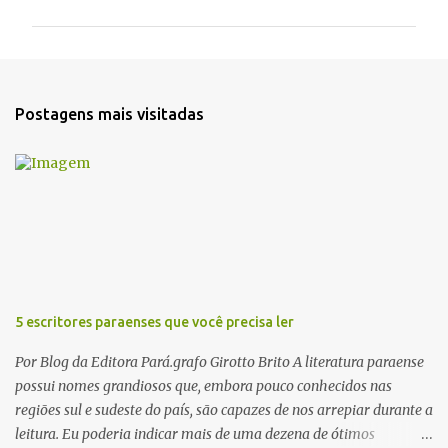
m
e
n
t
Postagens mais visitadas
á
r
i
o
s
5 escritores paraenses que você precisa ler
Por Blog da Editora Pará.grafo Girotto Brito A literatura paraense
possui nomes grandiosos que, embora pouco conhecidos nas
regiões sul e sudeste do país, são capazes de nos arrepiar durante a
leitura. Eu poderia indicar mais de uma dezena de ótimos