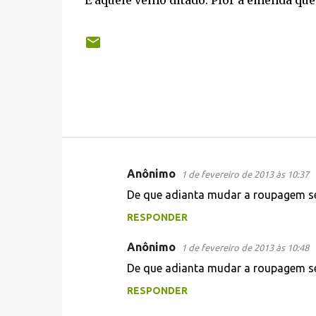
É aquele velho ditado: Pior a emenda que
Anônimo
1 de fevereiro de 2013 às 10:37
C
De que adianta mudar a roupagem s
o
RESPONDER
m
e
Anônimo
1 de fevereiro de 2013 às 10:48
n
De que adianta mudar a roupagem se
t
RESPONDER
á