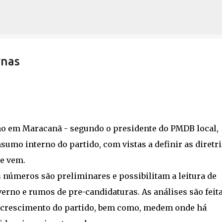
Pular para o conteúdo principal
rnas
rno em Maracanã - segundo o presidente do PMDB local,
umo interno do partido, com vistas a definir as diretr
e vem.
números são preliminares e possibilitam a leitura de
erno e rumos de pre-candidaturas. As análises são feit
e crescimento do partido, bem como, medem onde há