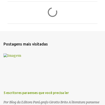
C
o
m
e
n
t
Postagens mais visitadas
á
r
i
o
s
5 escritores paraenses que você precisa ler
Por Blog da Editora Pará.grafo Girotto Brito A literatura paraense