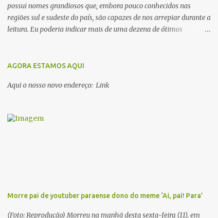
possui nomes grandiosos que, embora pouco conhecidos nas
regiões sul e sudeste do país, são capazes de nos arrepiar durante a
leitura. Eu poderia indicar mais de uma dezena de ótimos
escritores parauaras, mas vou listar apenas 5, que certamente vão
lhe proporcionar muuuuita coisa boa para ler em 2018. Vamos lá!
1. Dalcídio Jurandir Nascido na cidade de Ponta de Pedras, Ilha do
AGORA ESTAMOS AQUI
Marajó, em 1909, Dalcídio escreveu um conjunto de 11 romances,
Aqui o nosso novo endereço: Link
dos quais 10 formam o chamado Ciclo do Extremo Norte -- uma
série literária que conta a saga de um menino marajoara chamado
Alfredo, que sonhava fugir da pequena Vila de Cachoeira para
completar seus estudos na cidade grande. A série inicia com o livro
Chove nos campos de Cachoeira e finaliza em Ribanceira. Dalcídio
é considerado o maior romancista da Amazônia e recebeu vários
prêmios nacionalmente importante como o Prêmio Dom
Casmurro com o roma...
Morre pai de youtuber paraense dono do meme ‘Ai, pai! Para’
(Foto: Reprodução) Morreu na manhã desta sexta-feira (11), em