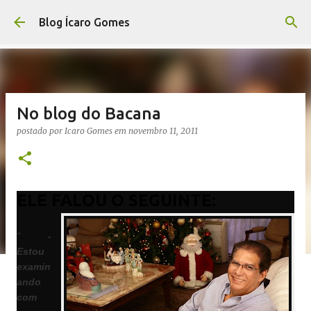
Pular para o conteúdo principal
Blog Ícaro Gomes
No blog do Bacana
postado por
Icaro Gomes
em
novembro 11, 2011
ELE FALOU O SEGUINTE:
"
-
Estou
examin
ando
com