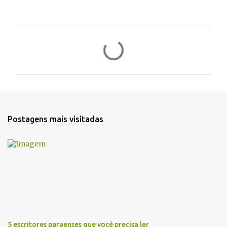
C
o
m
e
n
t
Postagens mais visitadas
á
r
i
o
s
5 escritores paraenses que você precisa ler