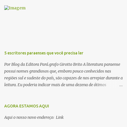
r
i
o
s
5 escritores paraenses que você precisa ler
Por Blog da Editora Pará.grafo Girotto Brito A literatura paraense
possui nomes grandiosos que, embora pouco conhecidos nas
regiões sul e sudeste do país, são capazes de nos arrepiar durante a
leitura. Eu poderia indicar mais de uma dezena de ótimos
escritores parauaras, mas vou listar apenas 5, que certamente vão
lhe proporcionar muuuuita coisa boa para ler em 2018. Vamos lá!
1. Dalcídio Jurandir Nascido na cidade de Ponta de Pedras, Ilha do
AGORA ESTAMOS AQUI
Marajó, em 1909, Dalcídio escreveu um conjunto de 11 romances,
Aqui o nosso novo endereço: Link
dos quais 10 formam o chamado Ciclo do Extremo Norte -- uma
série literária que conta a saga de um menino marajoara chamado