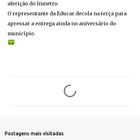
aferição do Inmetro.
O representante da Educar decola na terça para
apressar a entrega ainda no aniversário do
município.
C
o
m
e
n
t
Postagens mais visitadas
á