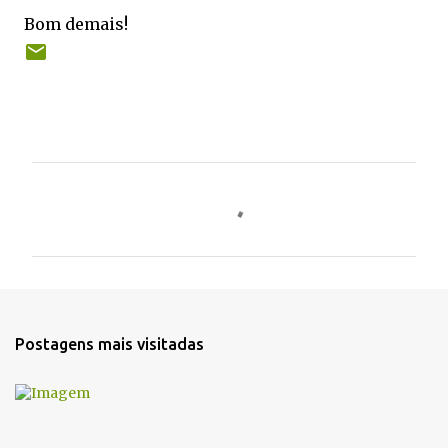
Bom demais!
C
o
m
e
n
t
Postagens mais visitadas
á
r
i
o