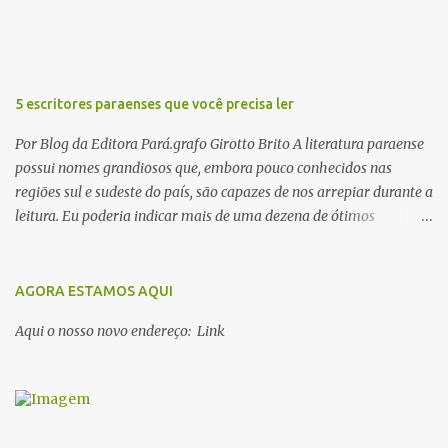
s
5 escritores paraenses que você precisa ler
Por Blog da Editora Pará.grafo Girotto Brito A literatura paraense
possui nomes grandiosos que, embora pouco conhecidos nas
regiões sul e sudeste do país, são capazes de nos arrepiar durante a
leitura. Eu poderia indicar mais de uma dezena de ótimos
escritores parauaras, mas vou listar apenas 5, que certamente vão
lhe proporcionar muuuuita coisa boa para ler em 2018. Vamos lá!
1. Dalcídio Jurandir Nascido na cidade de Ponta de Pedras, Ilha do
AGORA ESTAMOS AQUI
Marajó, em 1909, Dalcídio escreveu um conjunto de 11 romances,
Aqui o nosso novo endereço: Link
dos quais 10 formam o chamado Ciclo do Extremo Norte -- uma
série literária que conta a saga de um menino marajoara chamado
Alfredo, que sonhava fugir da pequena Vila de Cachoeira para
completar seus estudos na cidade grande. A série inicia com o livro
Chove nos campos de Cachoeira e finaliza em Ribanceira. Dalcídio