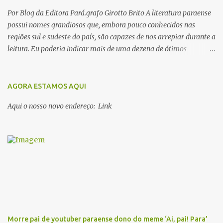
Por Blog da Editora Pará.grafo Girotto Brito A literatura paraense
possui nomes grandiosos que, embora pouco conhecidos nas
regiões sul e sudeste do país, são capazes de nos arrepiar durante a
leitura. Eu poderia indicar mais de uma dezena de ótimos
escritores parauaras, mas vou listar apenas 5, que certamente vão
lhe proporcionar muuuuita coisa boa para ler em 2018. Vamos lá!
1. Dalcídio Jurandir Nascido na cidade de Ponta de Pedras, Ilha do
AGORA ESTAMOS AQUI
Marajó, em 1909, Dalcídio escreveu um conjunto de 11 romances,
Aqui o nosso novo endereço: Link
dos quais 10 formam o chamado Ciclo do Extremo Norte -- uma
série literária que conta a saga de um menino marajoara chamado
Alfredo, que sonhava fugir da pequena Vila de Cachoeira para
completar seus estudos na cidade grande. A série inicia com o livro
Chove nos campos de Cachoeira e finaliza em Ribanceira. Dalcídio
é considerado o maior romancista da Amazônia e recebeu vários
prêmios nacionalmente importante como o Prêmio Dom
Casmurro com o roma...
Morre pai de youtuber paraense dono do meme ‘Ai, pai! Para’