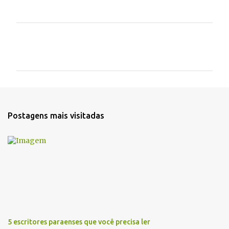
C
o
m
e
n
t
Postagens mais visitadas
á
r
i
o
s
5 escritores paraenses que você precisa ler