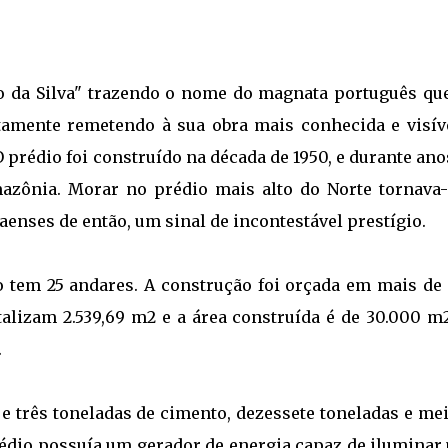
o da Silva" trazendo o nome do magnata português que
tamente remetendo à sua obra mais conhecida e visíve
 prédio foi construído na década de 1950, e durante ano
mazônia. Morar no prédio mais alto do Norte tornava-
enses de então, um sinal de incontestável prestígio.
 tem 25 andares. A construção foi orçada em mais de
talizam 2.539,69 m2 e a área construída é de 30.000 m
.
e três toneladas de cimento, dezessete toneladas e mei
prédio possuía um gerador de energia capaz de ilumina