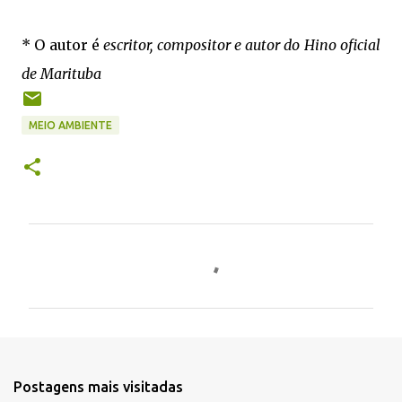
* O autor é
escritor, compositor e autor do Hino oficial
de Marituba
MEIO AMBIENTE
C
o
m
e
n
t
Postagens mais visitadas