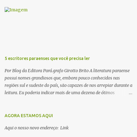
á
r
i
o
s
5 escritores paraenses que você precisa ler
Por Blog da Editora Pará.grafo Girotto Brito A literatura paraense
possui nomes grandiosos que, embora pouco conhecidos nas
regiões sul e sudeste do país, são capazes de nos arrepiar durante a
leitura. Eu poderia indicar mais de uma dezena de ótimos
escritores parauaras, mas vou listar apenas 5, que certamente vão
lhe proporcionar muuuuita coisa boa para ler em 2018. Vamos lá!
1. Dalcídio Jurandir Nascido na cidade de Ponta de Pedras, Ilha do
AGORA ESTAMOS AQUI
Marajó, em 1909, Dalcídio escreveu um conjunto de 11 romances,
Aqui o nosso novo endereço: Link
dos quais 10 formam o chamado Ciclo do Extremo Norte -- uma
série literária que conta a saga de um menino marajoara chamado