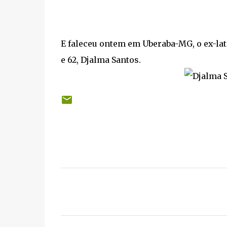
E faleceu ontem em Uberaba-MG, o ex-lat
e 62, Djalma Santos.
C
o
m
e